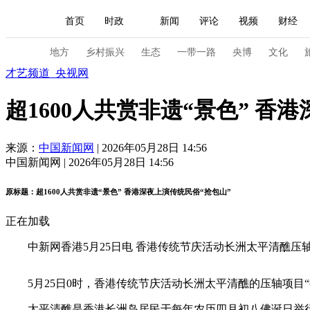
首页
时政
新闻
评论
视频
财经
人民领袖习近平
直播
海外频道
片库
iPanda
栏目大全
联播+
English
中国领导人
节目单
Монгол
听音
央视快评
微视频
习
地方
乡村振兴
生态
一带一路
央博
文化
才艺频道_央视网
总台春晚
网络春晚
共产党员网
秧纪录
超1600人共赏非遗“景色” 香
来源：
中国新闻网
| 2026年05月28日 14:56
新闻
国内
国际
评论
经济
军事
中国新闻网 | 2026年05月28日 14:56
人民领袖习近平
联播+
热解读
天天学习
原标题：超1600人共赏非遗“景色” 香港深夜上演传统民俗“抢包山”
视频
小央视频
小央直播
直播中国
熊猫
正在加载
现场
前线
比划
快看
蓝海中国
新兵
中新网香港5月25日电 香港传统节庆活动长洲太平清醮压轴项
体育
直播
竞猜
2026年世界杯
2026年
5月25日0时，香港传统节庆活动长洲太平清醮的压轴项目“抢
VIP会员
CCTV奥林匹克频道
生活体育大会
太平清醮是香港长洲岛居民于每年农历四月初八佛诞日举行的