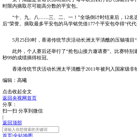
时限内摘取尽可能高分数的平安包。
财经
教育
乡村振兴
生态环境
一带一路
“十、九、八……三、二、一！”全场倒计时结束后，12名选
大国智造
大国展会
大国保险
云顶对话
后”荣誉。摘取最多平安包的马学铭凭借177个平安包夺得“代代
5月25日0时，香港传统节庆活动长洲太平清醮的压轴项目“抢
此外，个人赛后还举行了“抢包山接力邀请赛”。比赛特别邀请
秒99的成绩摘得桂冠。
CCTV.节目官网
直播
节目单
栏目
片库
香港传统节庆活动长洲太平清醮于2011年被列入国家级非物
编辑：高曦
点击收起全文
返回央视网首页
分享：
扫一扫 分享到微信
|
返回顶部
首页
|
全站地图