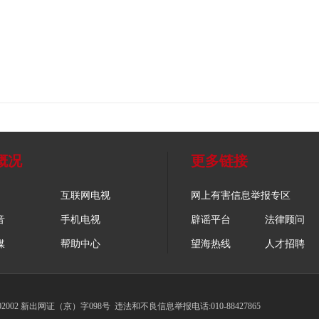
概况
更多链接
互联网电视
网上有害信息举报专区
音
手机电视
辟谣平台
法律顾问
媒
帮助中心
望海热线
人才招聘
002 新出网证（京）字098号
违法和不良信息举报电话:010-88427865