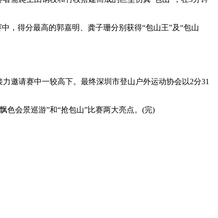
艺术
汽车
数智
5G
产业+
中，得分最高的郭嘉明、龚子珊分别获得“包山王”及“包山
时尚
天气
才艺
网展
央央好物
力邀请赛中一较高下。最终深圳市登山户外运动协会以2分31
会景巡游”和“抢包山”比赛两大亮点。(完)