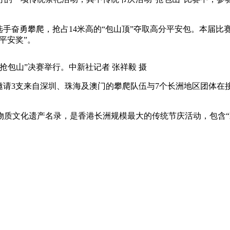
央博
非遗
文化
旅游
科普
健康
乐龄
阅读
手奋勇攀爬，抢占14米高的“包山顶”夺取高分平安包。本届比赛
云起
超级工厂
智敬中国
全民健康
颜选攻略
海洋
平安奖”。
包山”决赛举行。中新社记者 张祥毅 摄
3支来自深圳、珠海及澳门的攀爬队伍与7个长洲地区团体在接
热播榜
总台企业白名单
质文化遗产名录，是香港长洲规模最大的传统节庆活动，包含“飘色