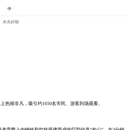
中
央央好物
上热闹非凡，吸引约1650名市民、游客到场观看。
合体育
亚冬会
需爬上由钢枝和竹枝搭建而成的巨型仿真“包山”，在3分钟