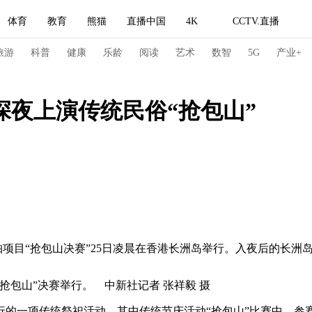
体育
教育
熊猫
直播中国
4K
CCTV.直播
式妙语
主持人
下载央视影音
热解读
天天学习
旅游
科普
健康
乐龄
阅读
艺术
数智
5G
产业+
纪录片网
国家大剧院
大型活动
港深夜上演传统民俗“抢包山”
科技
法治
文娱
人物
公益
图片
习式妙语
央视快评
央视网评
光华锐评
锋面
频道
VR/AR
4K专区
全景新闻
请入列
人生第一次
人生第二次
目“抢包山决赛”25日凌晨在香港长洲岛举行。入夜后的长洲岛
冬奥会
CBA
NBA
中超
国足
国际足球
网球
综
包山”决赛举行。 中新社记者 张祥毅 摄
体育江湖
文化体育
冰雪道路
足球道路
一项传统祭祀活动，其中传统节庆活动“抢包山”比赛中，参赛者