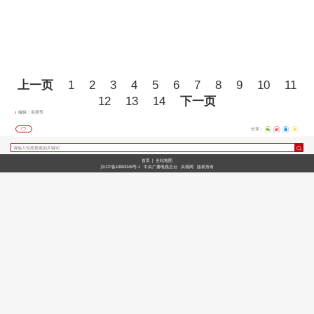
上一页
1
2
3
4
5
6
7
8
9
10
11
12
13
14
下一页
编辑：吴慧芳
分享：
首页
|
全站地图
京ICP备10003349号-1
中央广播电视总台
央视网
版权所有