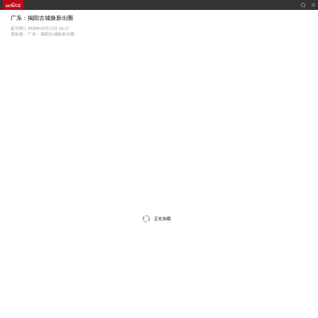
广东：揭阳古城焕新出圈
新华网 | 2026年03月17日 16:17
原标题：广东：揭阳古城焕新出圈
正在加载