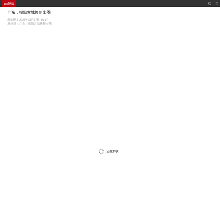
广东：揭阳古城焕新出圈
新华网 | 2026年03月17日 16:17
原标题：广东：揭阳古城焕新出圈
正在加载