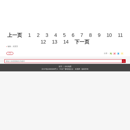
上一页
1
2
3
4
5
6
7
8
9
10
11
12
13
14
下一页
编辑：吴慧芳
分享：
首页
|
全站地图
京ICP备10003349号-1
中央广播电视总台
央视网
版权所有